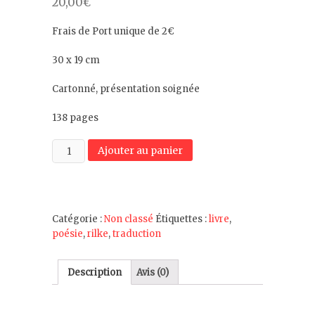
20,00
€
Frais de Port unique de 2€
30 x 19 cm
Cartonné, présentation soignée
138 pages
quantité
Ajouter au panier
de
Rainer
Maria
Rilke
Catégorie :
Non classé
Étiquettes :
livre
,
-
poésie
,
rilke
,
traduction
poèmes
français
-
Description
Avis (0)
Edition
Bilingue