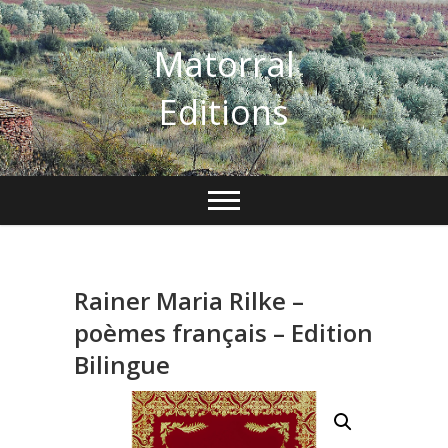
Skip
to
Matorral
content
Editions
Rainer Maria Rilke –
poèmes français – Edition
Bilingue